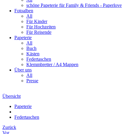
schöne Papeterie für Family & Friends - Paperlove
Fotoalben
All
Für Kinder
Für Hochzeiten
Für Reisende
Papeterie
All
Buch
Kästen
Federtaschen
Klemmbretter / A4 Mappen
Über uns
All
Presse
Übersicht
Papeterie
Federtaschen
Zurück
Vor