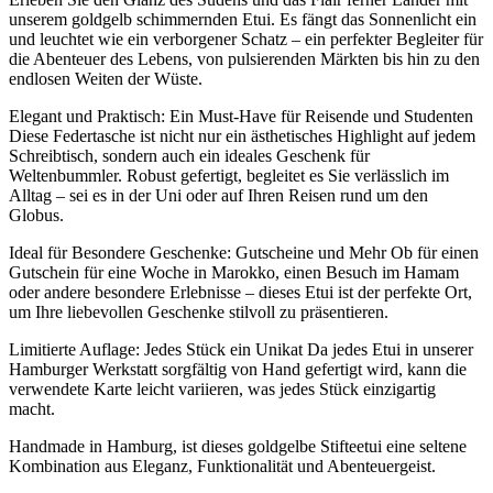
unserem goldgelb schimmernden Etui. Es fängt das Sonnenlicht ein
und leuchtet wie ein verborgener Schatz – ein perfekter Begleiter für
die Abenteuer des Lebens, von pulsierenden Märkten bis hin zu den
endlosen Weiten der Wüste.
Elegant und Praktisch: Ein Must-Have für Reisende und Studenten
Diese Federtasche ist nicht nur ein ästhetisches Highlight auf jedem
Schreibtisch, sondern auch ein ideales Geschenk für
Weltenbummler. Robust gefertigt, begleitet es Sie verlässlich im
Alltag – sei es in der Uni oder auf Ihren Reisen rund um den
Globus.
Ideal für Besondere Geschenke: Gutscheine und Mehr
Ob für einen
Gutschein für eine Woche in Marokko, einen Besuch im Hamam
oder andere besondere Erlebnisse – dieses Etui ist der perfekte Ort,
um Ihre liebevollen Geschenke stilvoll zu präsentieren.
Limitierte Auflage: Jedes Stück ein Unikat
Da jedes Etui in unserer
Hamburger Werkstatt sorgfältig von Hand gefertigt wird, kann die
verwendete Karte leicht variieren, was jedes Stück einzigartig
macht.
Handmade in Hamburg, ist dieses goldgelbe Stifteetui eine seltene
Kombination aus Eleganz, Funktionalität und Abenteuergeist.