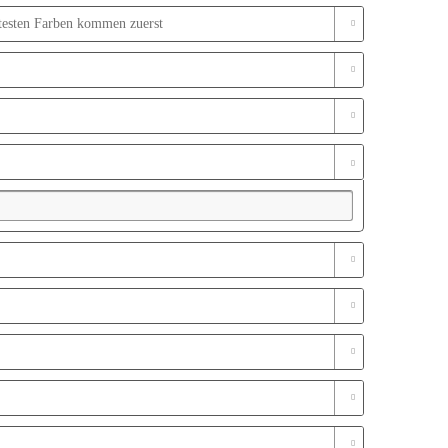
btesten Farben kommen zuerst
zweifarbiges Gewebe